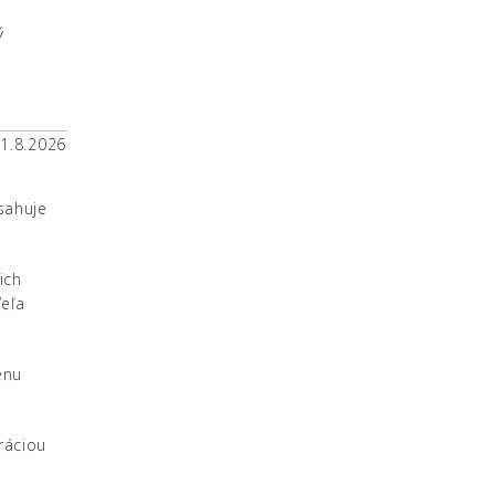
ý
31.8.2026
sahuje
ich
Veľa
enu
ráciou