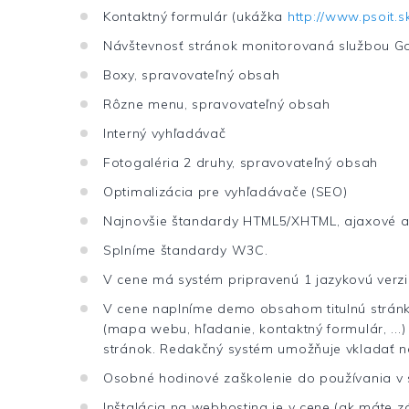
Kontaktný formulár (ukážka
http://www.psoit.
Návštevnosť stránok monitorovaná službou Go
Boxy, spravovateľný obsah
Rôzne menu, spravovateľný obsah
Interný vyhľadávač
Fotogaléria 2 druhy, spravovateľný obsah
Optimalizácia pre vyhľadávače (SEO)
Najnovšie štandardy HTML5/XHTML, ajaxové a
Splníme štandardy W3C.
V cene má systém pripravenú 1 jazykovú verziu
V cene naplníme demo obsahom titulnú stránk
(mapa webu, hľadanie, kontaktný formulár, ...
stránok. Redakčný systém umožňuje vkladať no
Osobné hodinové zaškolenie do používania v s
Inštalácia na webhosting je v cene (ak máte z