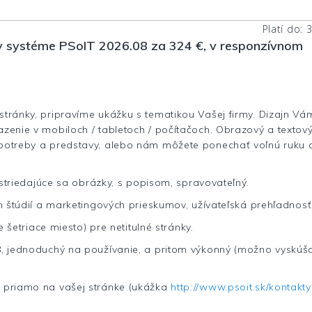
Platí do: 
v systéme PSoIT 2026.08 za 324 €, v responzívnom
tránky, pripravíme ukážku s tematikou Vašej firmy. Dizajn Vá
azenie v mobiloch / tabletoch / počítačoch. Obrazový a texto
potreby a predstavy, alebo nám môžete ponechať voľnú ruku a
 striedajúce sa obrázky, s popisom, spravovateľný.
h štúdií a marketingových prieskumov, užívateľská prehľadnosť
 šetriace miesto) pre netitulné stránky.
8, jednoduchý na používanie, a pritom výkonný (možno vyskúš
 priamo na vašej stránke (ukážka
http://www.psoit.sk/kontakt