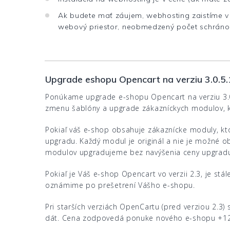
Ak budete mať záujem, webhosting zaistíme v 
webový priestor, neobmedzený počet schráno
Upgrade eshopu Opencart na verziu 3.0.5.
Ponúkame upgrade e-shopu Opencart na verziu 3.0.
zmenu šablóny a upgrade zákazníckych modulov, k
Pokiaľ váš e-shop obsahuje zákaznícke moduly, kt
upgradu. Každý modul je originál a nie je možné o
modulov upgradujeme bez navýšenia ceny upgrad
Pokiaľ je Váš e-shop Opencart vo verzii 2.3, je st
oznámime po prešetrení Vášho e-shopu.
Pri starších verziách OpenCartu (pred verziou 2.3)
dát. Cena zodpovedá ponuke nového e-shopu +128