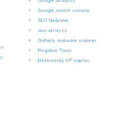
Google analytics
Google search console
SEO Neilpatel
seo-servis.cz
Quttera, malware scanner
jov
Pingdom Tools
ies
Elektronický OP naplno
2026
PSoIT