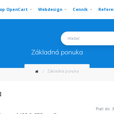
Refere
hop OpenCart
Webdesign
Cenník
Hľadať
Základná ponuka
Základná ponuka
a
Platí do: 