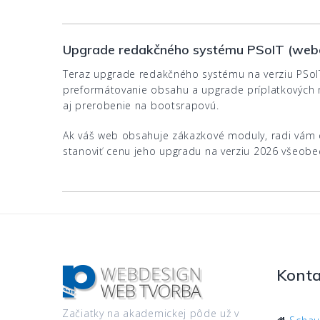
Upgrade redakčného systému PSoIT (webov
Teraz upgrade redakčného systému na verziu PSoI
preformátovanie obsahu a upgrade príplatkových 
aj prerobenie na bootsrapovú.
Ak váš web obsahuje zákazkové moduly, radi vám 
stanoviť cenu jeho upgradu na verziu 2026 všeob
Konta
Začiatky na akademickej pôde už v