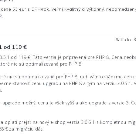
cene 53 eur s DPH/rok, veľmi kvalitný a výkonný, neobmedzen
k.
Platí do: 
1 od 119 €
5.1 od 119 €. Táto verzia je pripravená pre PHP 8. Cena neob
toré nie sú optimalizované pre PHP 8.
oré nie sú optimalizované pre PHP 8, radi vám oznámime cenu 
becne stanoviť cenu upgradu na PHP 8 a tým na verziu 3.0.5.1. 
u.
ále upgrade možný, cena je však vyššia ako upgrade z verzie 3. C
 sa oplatí prejsť na nový e-shop verzia 3.0.5.1 s kompletnou mig
 € za migráciu dát.