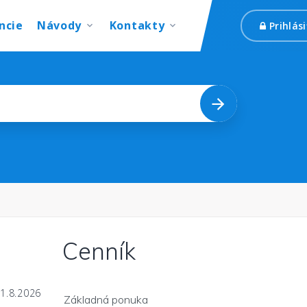
ncie
Návody
Kontakty
Prihlási
Prihlási
Cenník
31.8.2026
Základná ponuka