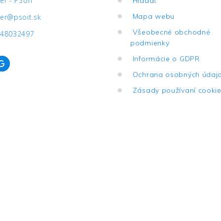
er - PSoIT
Hľadať
Mapa webu
er@psoit.sk
Všeobecné obchodné
48032497
podmienky
Informácie o GDPR
Ochrana osobných úda
Zásady používaní cook
026. Všetky práva vyhradené |
WebDesign and System ©
2001-