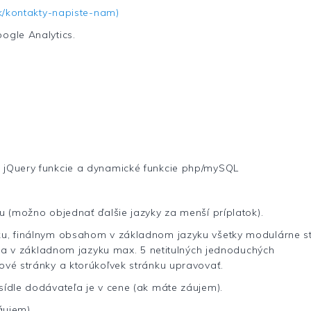
sk/kontakty-napiste-nam)
ogle Analytics.
 jQuery funkcie a dynamické funkcie php/mySQL
 (možno objednať ďalšie jazyky za menší príplatok).
u, finálnym obsahom v základnom jazyku všetky modulárne s
) a v základnom jazyku max. 5 netitulných jednoduchých
vé stránky a ktorúkoľvek stránku upravovať.
ídle dodávateľa je v cene (ak máte záujem).
áujem).