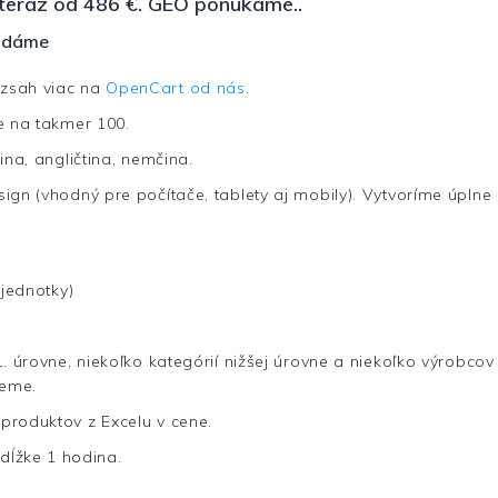
teraz od 486 €. GEO ponúkame..
dodáme
ozsah viac na
OpenCart od nás
.
e na takmer 100.
ina, angličtina, nemčina.
ign (vhodný pre počítače, tablety aj mobily). Vytvoríme úplne
 jednotky)
. úrovne, niekoľko kategórií nižšej úrovne a niekoľko výrobco
ieme.
produktov z Excelu v cene.
dĺžke 1 hodina.