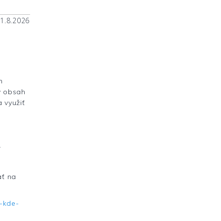
31.8.2026
m
vý obsah
 využiť
.
ať na
y-kde-