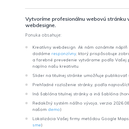
Vytvoríme profesionálnu webovú stránku 
webdesigne.
Ponuka obsahuje:
Kreatívny webdesign. Ak nám oznámite náplň s
dodáme
responzívny
, ktorý prispôsobuje zobr
a farebné prevedenie vytvárame podľa Vašej 
naplno našu kreativitu.
Slider na titulnej stránke umožňuje publikovať
Prehľadné rozloženie stránky, podľa najnovšíc
Iná šablóna titulnej stránky a iná šablóna (hore
Redakčný systém nášho vývoja, verzia 2026.0
našom
demo
)
Lokalizácia Vašej firmy metódou Google Maps
sme
)