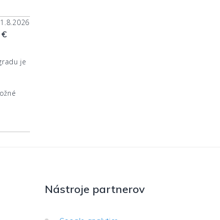
31.8.2026
 €
gradu je
možné
Nástroje partnerov