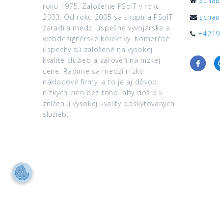
Schau
roku 1975. Založenie PSoIT v roku
2003. Od roku 2005 sa skupina PSoIT
schau
zaradila medzi úspešné vývojárske a
+4219
webdesignérske kolektívy. Komerčné
úspechy sú založené na vysokej
kvalite služieb a zároveň na nízkej
cene. Radíme sa medzi nízko
nákladové firmy, a to je aj dôvod
nízkych cien bez toho, aby došlo k
zníženiu vysokej kvality poskytovaných
služieb.
PSoIT © 2