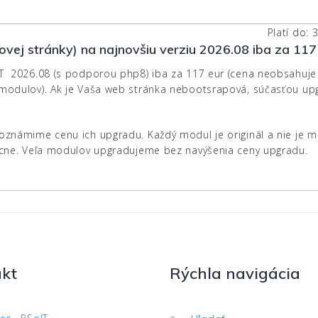
Platí do: 
ej stránky) na najnovšiu verziu 2026.08 iba za 117
T 2026.08 (s podporou php8) iba za 117 eur (cena neobsahuje
modulov). Ak je Vaša web stránka nebootsrapová, súčasťou up
oznámime cenu ich upgradu. Každý modul je originál a nie je 
ecne. Veľa modulov upgradujeme bez navýšenia ceny upgradu.
kt
Rýchla navigácia