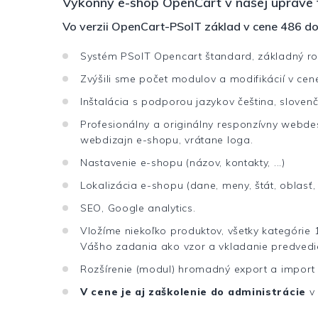
Výkonný e-shop OpenCart v našej úprave 
Vo verzii OpenCart-PSoIT základ v cene 486 
Systém PSoIT Opencart štandard, základný r
Zvýšili sme počet modulov a modifikácií v cen
Inštalácia s podporou jazykov čeština, slovenč
Profesionálny a originálny responzívny webdes
webdizajn e-shopu, vrátane loga.
Nastavenie e-shopu (názov, kontakty, ...)
Lokalizácia e-shopu (dane, meny, štát, oblasť,
SEO, Google analytics.
Vložíme niekoľko produktov, všetky kategórie 1
Vášho zadania ako vzor a vkladanie predved
Rozšírenie (modul) hromadný export a import 
V cene je aj zaškolenie do administrácie
v 